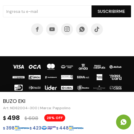
SUSCRIBIRME





BUZO EKI
ND62004-300 | Marca: Pappolino
© Copyright 2026 / Guapa - Paprika
498
698
$
28
$
398
423
448
$
$
$