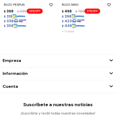
BUZO PESPUN
BUZO NINO
398
598
498
798
33
37
$
$
$
$
318
398
$
$
338
423
$
$
358
448
$
$
+ 1 color
Empresa
Información
Cuenta
Suscríbete a nuestras noticias
¡Suscribite y recibí todas nuestras novedades!