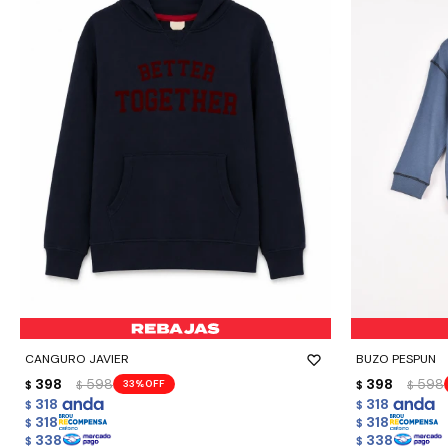
-
+
-
+
CANGURO JAVIER
BUZO PESPUN
398
598
398
598
33
$
$
$
$
318
318
$
$
318
318
$
$
338
338
$
$