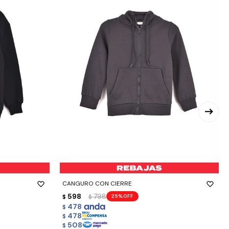
-
+
CANGURO CON CIERRE
598
798
25
$
$
478
$
478
$
508
$