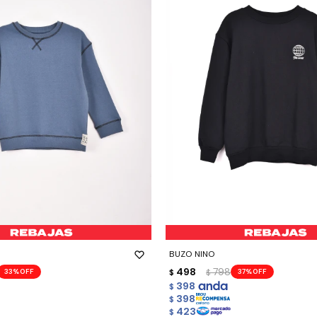
-
+
BUZO NINO
498
798
33
37
$
$
398
$
398
$
423
$