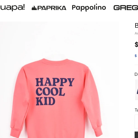
$
D
Ta