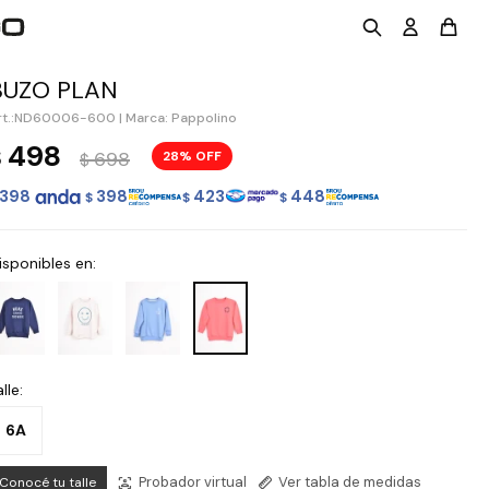
BUZO PLAN
ND60006-600
|
Marca: Pappolino
498
$
698
28
$
398
398
423
448
$
$
$
isponibles en:
lle:
6A
Probador virtual
Ver tabla de medidas
Conocé tu talle