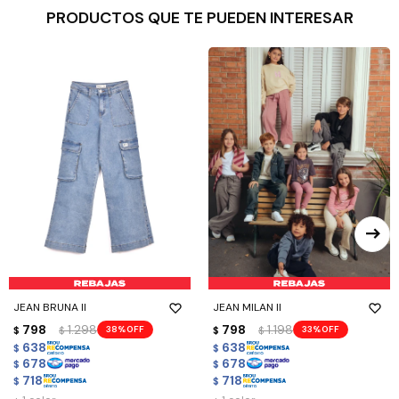
PRODUCTOS QUE TE PUEDEN INTERESAR
JEAN BRUNA II
JEAN MILAN II
798
1.298
798
1.198
38
33
$
$
$
$
638
638
$
$
678
678
$
$
718
718
$
$