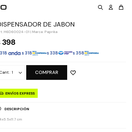
DISPENSADOR DE JABON
H6D60024-01
|
Marca: Paprika
398
$
318
318
338
358
$
$
$
COMPRAR
1
ENVÍOS EXPRESS
DESCRIPCIÓN
.4x5.5x11.7 cm