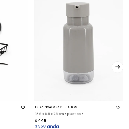
-
+
DISPENSADOR DE JABON
18.5 x 8.5 x 7.5 cm / plastico /
448
$
358
$