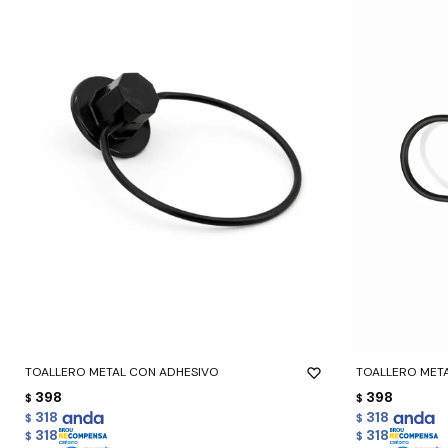
-
+
-
+
TOALLERO METAL CON ADHESIVO
TOALLERO MET
398
398
$
$
318
318
$
$
318
318
$
$