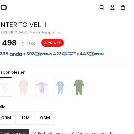
ENTERITO VEL II
KU61000-02
|
Marca: Pappolino
498
$
798
37
$
398
398
423
448
$
$
$
isponibles en:
lle:
09M
12M
06M
Probador virtual
Ver tabla de medidas
Conocé tu talle