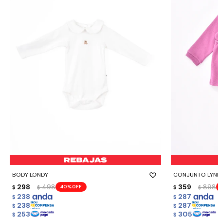
-
+
-
+
BODY LONDY
CONJUNTO LYN
298
498
359
898
40
$
$
$
$
238
287
$
$
238
287
$
$
253
305
$
$