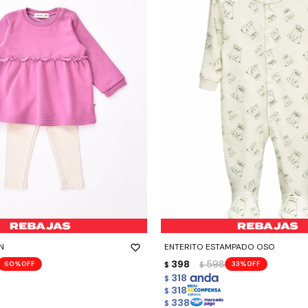
-
+
N
ENTERITO ESTAMPADO OSO
398
598
60
33
$
$
318
$
318
$
338
$