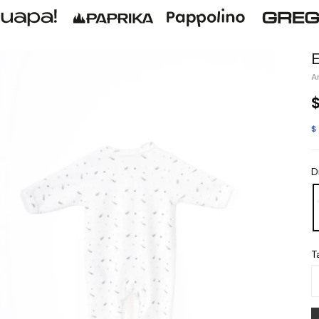
$
D
Ta