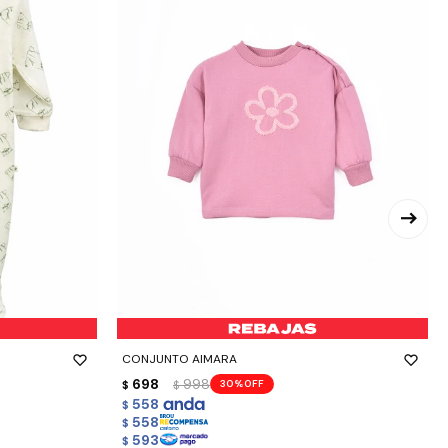
-
+
CONJUNTO AIMARA
698
998
30
$
$
558
$
558
$
593
$