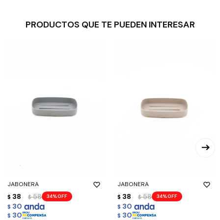
PRODUCTOS QUE TE PUEDEN INTERESAR
JABONERA
JABONERA
38
58
38
58
34
34
$
$
$
$
30
30
$
$
30
30
$
$