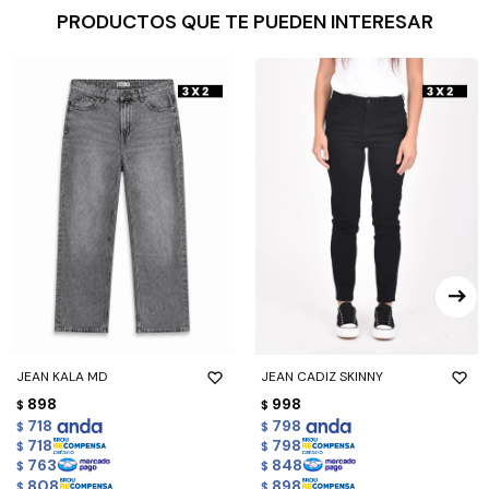
PRODUCTOS QUE TE PUEDEN INTERESAR
JEAN KALA MD
JEAN CADIZ SKINNY
898
998
$
$
718
798
$
$
718
798
$
$
763
848
$
$
808
898
$
$