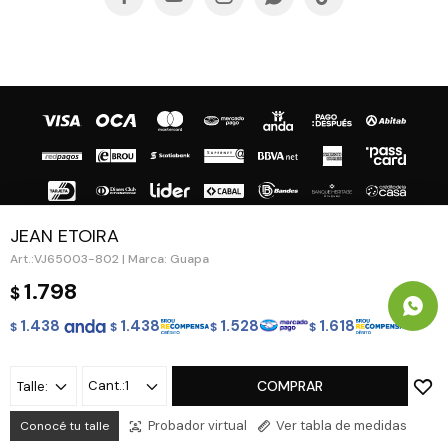
JEAN ETOIRA
VJ65003-802 | Marca: Guapa
© Copyright 2026 / Guapa - Paprika
1.798
$
1.438
1.438
1.528
1.618
$
$
$
$
1
COMPRAR
Talle:
Fenicio
Probador virtual
Ver tabla de medidas
Conocé tu talle