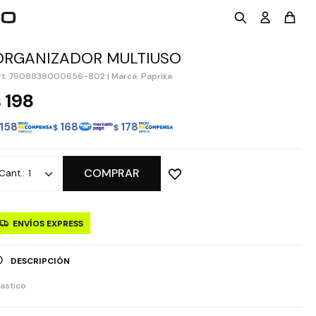
ORGANIZADOR MULTIUSO
7908838000656-802
|
Marca: Paprika
198
$
158
168
178
$
$
COMPRAR
1
ENVÍOS EXPRESS
DESCRIPCIÓN
lastico