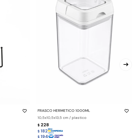
-
+
FRASCO HERMETICO 1000ML
10,5x10,5x13,5 cm / plastico
228
$
182
$
194
$