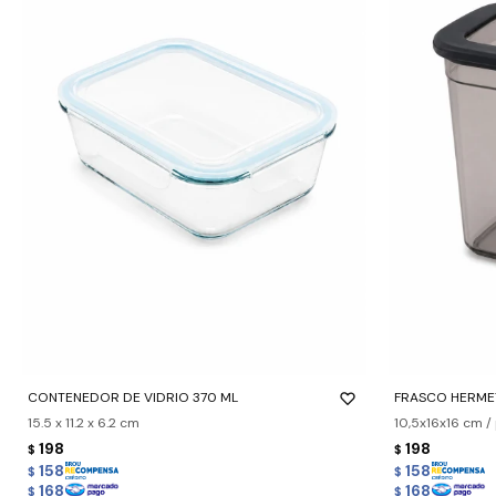
-
+
-
+
CONTENEDOR DE VIDRIO 370 ML
FRASCO HERME
15.5 x 11.2 x 6.2 cm
10,5x16x16 cm /
198
198
$
$
158
158
$
$
168
168
$
$