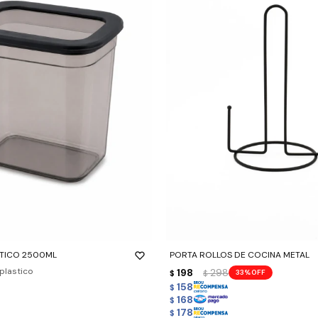
-
+
TICO 2500ML
PORTA ROLLOS DE COCINA METAL
 plastico
198
298
33
$
$
158
$
168
$
178
$