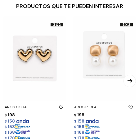
PRODUCTOS QUE TE PUEDEN INTERESAR
AROS CORA
AROS PERLA
198
198
$
$
158
158
$
$
158
158
$
$
168
168
$
$
178
178
$
$