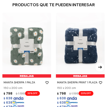
PRODUCTOS QUE TE PUEDEN INTERESAR
MANTA SHERPA 1 PALZA
MANTA SHERPA PRINT 1 PLAZA
150 x 200 cm
150 x 200 cm
798
1.198
798
1.198
33
33
$
$
$
$
638
638
$
$
638
638
$
$
678
678