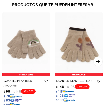
PRODUCTOS QUE TE PUEDEN INTERESAR
GUANTES INFANTILES
GUANTES INFANTILES FLOR
ARCOIRIS
148
198
25
$
$
98
148
118
33
$
$
$
126
78
$
$
133
83
$
$
88
$