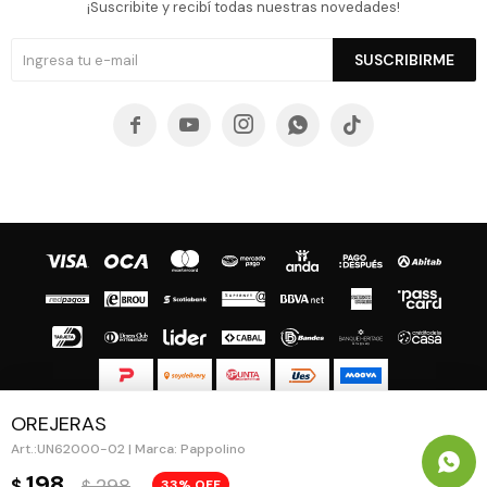
¡Suscribite y recibí todas nuestras novedades!
SUSCRIBIRME





OREJERAS
© Copyright 2026 / Guapa - Paprika
UN62000-02 | Marca: Pappolino
198
298
$
33