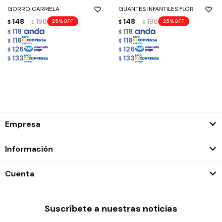
GORRO CARMELA
GUANTES INFANTILES FLOR
148
198
148
198
25
25
$
$
$
$
118
118
$
$
118
118
$
$
126
126
$
$
133
133
$
$
Empresa
Información
Cuenta
Suscríbete a nuestras noticias